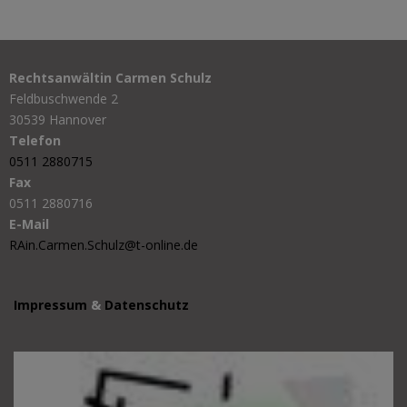
Rechtsanwältin Carmen Schulz
Feldbuschwende 2
30539 Hannover
Telefon
0511 2880715
Fax
0511 2880716
E-Mail
RAin.Carmen.Schulz@t-online.de
Impressum
&
Datenschutz