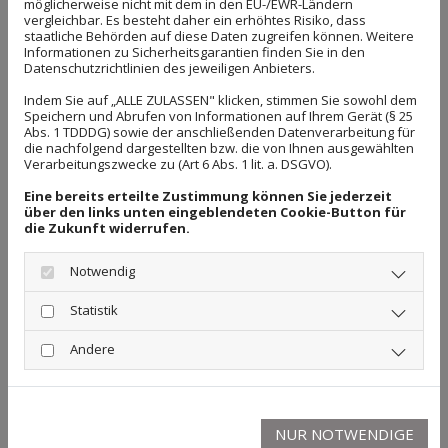
möglicherweise nicht mit dem in den EU-/EWR-Ländern
vergleichbar. Es besteht daher ein erhöhtes Risiko, dass
staatliche Behörden auf diese Daten zugreifen können. Weitere
Informationen zu Sicherheitsgarantien finden Sie in den
Datenschutzrichtlinien des jeweiligen Anbieters.
Indem Sie auf „ALLE ZULASSEN" klicken, stimmen Sie sowohl dem
Speichern und Abrufen von Informationen auf Ihrem Gerät (§ 25
Abs. 1 TDDDG) sowie der anschließenden Datenverarbeitung für
Gern helfe ich Ihnen auch in Sachen
die nachfolgend dargestellten bzw. die von Ihnen ausgewählten
Verarbeitungszwecke zu (Art 6 Abs. 1 lit. a. DSGVO).
Wettbewerbsverbote, Karenzentschädigung und
Geschäftsführer-Anstellungsverträge und biete Ihnen
Eine bereits erteilte Zustimmung können Sie jederzeit
über den links unten eingeblendeten Cookie-Button für
rechtlichen Beistand bei akuten Konflikten zwischen
die Zukunft widerrufen.
Arbeitgebern und Arbeitnehmern. Darüber hinaus
berate ich Sie zu Themen wie Arbeitsvertrag,
Notwendig
Arbeitszeugnis, Gehalt und Aufhebungsvertrag.
Statistik
Andere
Mobbing am Arbeitsplatz? Ich helfe
NUR NOTWENDIGE