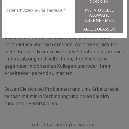
COOKIES
Ihnen.
INDIVIDUELLE
Datenschutzerklärung
|
Impressum
AUSWAHL
Ständige Kritik, manipulierte Arbeitsergebnisse oder
ÜBERNEHMEN
die Verbreitung falscher Gerüchte - Mobbing hat
ALLE ZULASSEN
Methode und führt schnell zur Ausgrenzung der
betroffenen Personen. Lassen Sie diese Schikanen
nicht einfach über sich ergehen. Wehren Sie sich. Ich
biete Ihnen in dieser schwierigen Situation umfassende
Unterstützung und helfe Ihnen, Ihre Ansprüche
gegenüber mobbenden Kollegen und/oder Ihrem
Arbeitgeber geltend zu machen.
Setzen Sie sich bei Problemen rund ums Arbeitsrecht
zeitnah mit mir in Verbindung und holen Sie sich
fundierten Rechtsrat ein.
Ich setze mich für Sie ein!